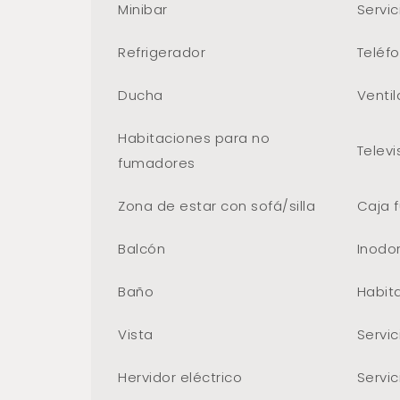
Minibar
Servic
Refrigerador
Teléf
Ducha
Venti
Habitaciones para no
Televi
fumadores
Zona de estar con sofá/silla
Caja 
Balcón
Inodo
Baño
Habita
Vista
Servi
Hervidor eléctrico
Servic