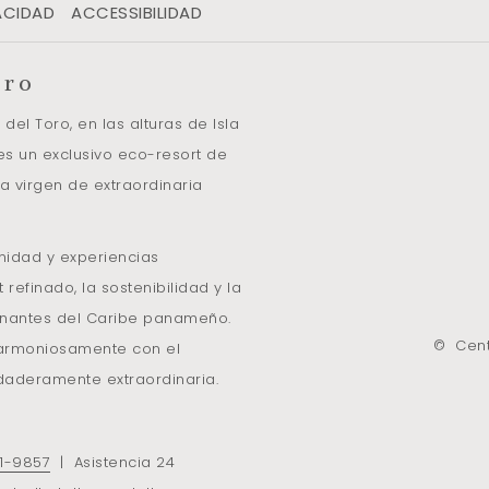
ACIDAD
ACCESSIBILIDAD
oro
el Toro, en las alturas de Isla
es un exclusivo eco-resort de
a virgen de extraordinaria
nidad y experiencias
refinado, la sostenibilidad y la
cinantes del Caribe panameño.
©
Cent
 armoniosamente con el
rdaderamente extraordinaria.
1-9857
| Asistencia 24