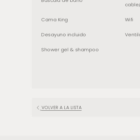
Báscula de baño
cable/
Cama King
Wifi
Desayuno incluido
Venti
Shower gel & shampoo
VOLVER A LA LISTA