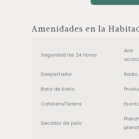
Amenidades en la Habita
Aire
Seguridad las 24 horas
acond
Despertador
Radio
Bata de baño
Produ
Cafetera/Tetera
Escrit
Planc
Secador de pelo
planc