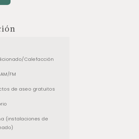
ción
icionado/Calefacción
 AM/FM
ctos de aseo gratuitos
orio
ha (instalaciones de
hado)