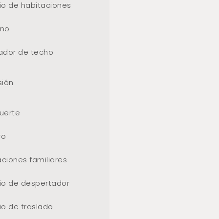
io de habitaciones
ono
lador de techo
sión
fuerte
ro
ciones familiares
cio de despertador
io de traslado