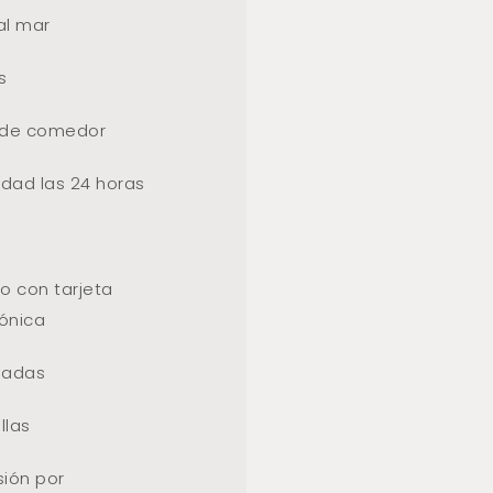
al mar
s
de comedor
idad las 24 horas
o con tarjeta
rónica
hadas
llas
sión por