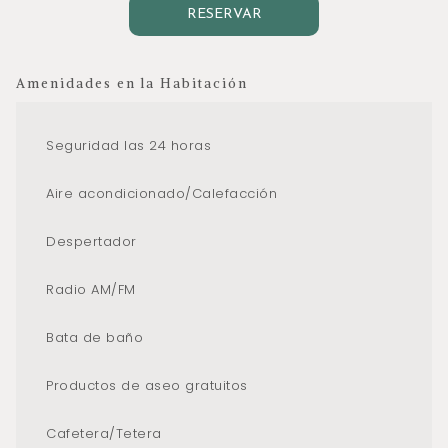
de paz.
RESERVAR
En este alojamiento según la temporada podrás disfrutar
de los colibríes.
Amenidades en la Habitación
Todos nuestros alojamientos tienen hamaca, acceso a la
piscina infinita, senderos ecológicos en los que podrás
Seguridad las 24 horas
recorrer la propiedad disfrutando de la naturaleza, su
Aire acondicionado/Calefacción
exuberante fauna, flora propias del lugar; restaurante,
lounge bar.
Despertador
Radio AM/FM
Bata de baño
Productos de aseo gratuitos
Cafetera/Tetera