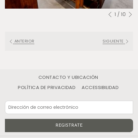
S
1
/
10
Botones
Al
Anterior
de
hacer
control
clic
de
en
ANTERIOR
SIGUIENTE
la
los
presentación
siguientes
de
enlaces,
diapositivas
se
CONTACTO Y UBICACIÓN
actualizará
POLÍTICA DE PRIVACIDAD
ACCESSIBILIDAD
el
contenido
anterior
REGISTRATE