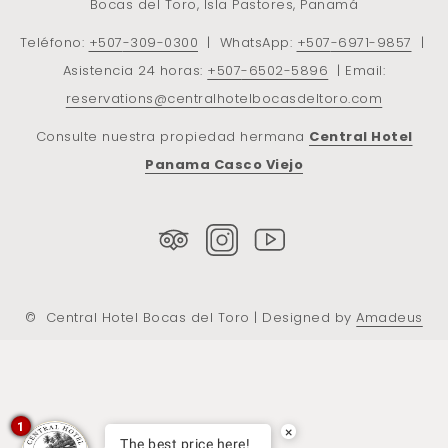
Bocas del Toro, Isla Pastores, Panamá
Teléfono:
+507
-309-0300
| WhatsApp:
+507
-6971-9857
|
Asistencia 24 horas:
+507
-6502-5896
| Email:
reservations@centralhotelbocasdeltoro.com
Consulte nuestra propiedad hermana
Central Hotel
Panama Casco Viejo
©
Central Hotel Bocas del Toro | Designed by
Amadeus
1
×
The best price here!