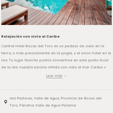
Relajación con vista al Caribe
Central Hotel Bocas del Toro es un pedazo de cielo en la
tierra, o más precisamente en la jungla, y el único hotel en la
isla. Tu lugar favorito podría convertirse en este punto focal
de la Isla: nuestra piscina infinita con vista al mar Caribe y
sus paisajes tropicales.
Leer más
Por supuesto, relajarse en la piscina no es muy aventurero.
¡Sin embargo, es una actividad por derecho propio cuando
tienes esta vista panorámica!
Isla Pastores, Valle de Agua, Provincia de Bocas del
Toro, Panama Valle de Agua Panama
Después de una caminata por la jungla, una excursión por