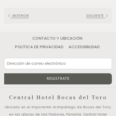
los manglares o hacer snorkel alrededor del arrecife de
coral de la isla, este es el lugar ideal para relajarte.
ANTERIOR
SIGUIENTE
Bar lounge & Artesanía local
Nuestra piscina infinita con vista a la bahía del Caribe no te
CONTACTO Y UBICACIÓN
dejará indiferente. Y por una buena razón, te permitirá vivir
POLÍTICA DE PRIVACIDAD
ACCESSIBILIDAD
una experiencia sensorial única. El desbordamiento del agua
hacia el océano te transportará a este paisaje mágico.
Con el bar cerca, disfruta de cócteles frescos mientras
sigues disfrutando de la vista.
REGISTRATE
Siéntate en una tumbona o dentro de la piscina y déjate
arrullar por el sonido de la cascada cercana. ¡Incluso los
más pequeños pueden disfrutar de la piscina con un poco
Central Hotel Bocas del Toro
de grenadina!
Ubicado en el imponente archipiélago de Bocas del Toro,
Cerca de la piscina, ponemos a tu disposición una
en las alturas de Isla Pastores, Panamá. Central Hotel